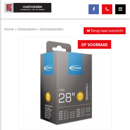
Home
»
Onderdelen
»
binnenbanden
Terug naar overzicht
OP VOORRAAD