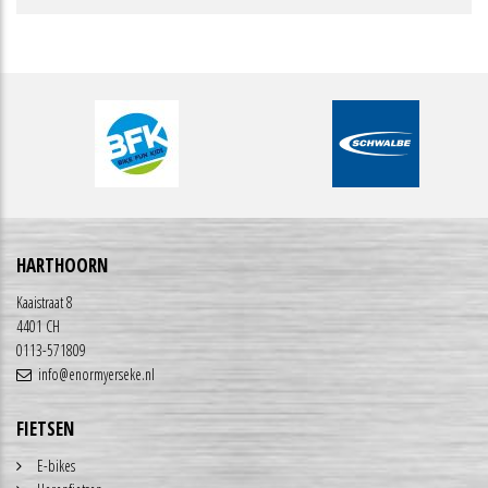
HARTHOORN
Kaaistraat 8
4401 CH
0113-571809
info@enormyerseke.nl
FIETSEN
E-bikes