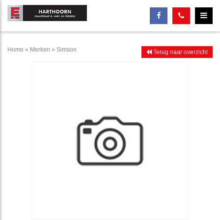
Home
»
Merken
»
Simson
Terug naar overzicht