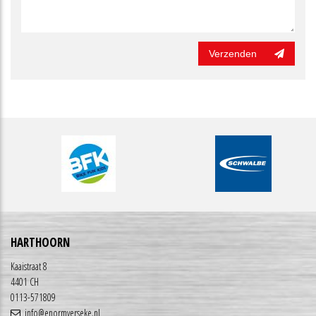
Verzenden
HARTHOORN
Kaaistraat 8
4401 CH
0113-571809
info@enormyerseke.nl