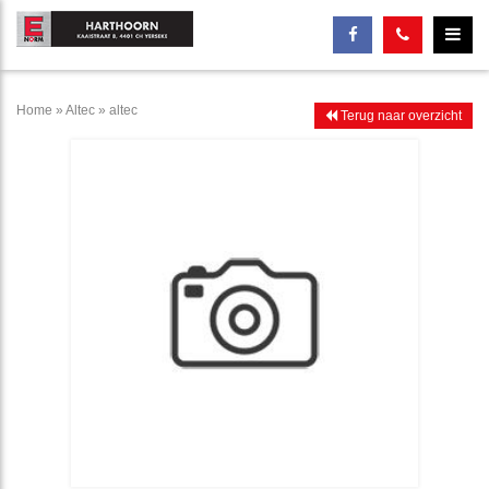
Home
»
Altec
»
altec
Terug naar overzicht