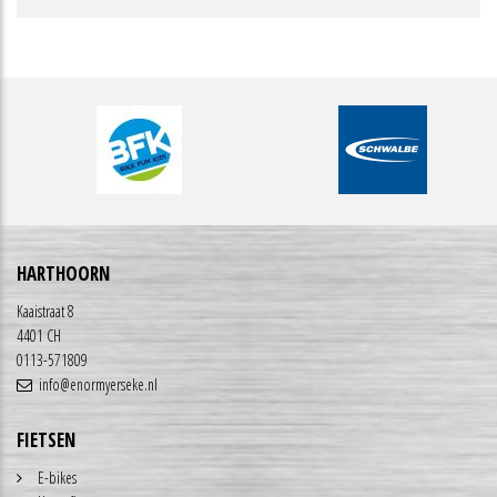
HARTHOORN
Kaaistraat 8
4401 CH
0113-571809
info@enormyerseke.nl
FIETSEN
E-bikes