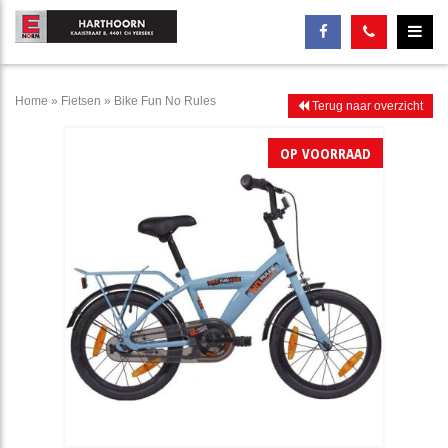
Home
»
Fietsen
»
Bike Fun No Rules
Terug naar overzicht
OP VOORRAAD